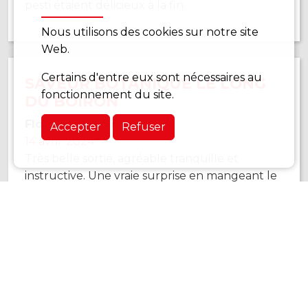
pesti étaient délicieux à la fin
Nous utilisons des cookies sur notre site
Web.
Certains d'entre eux sont nécessaires au
SAVEUR BOTANIQUE LE LONG
fonctionnement du site.
DU BOIRON
Florence Florence
Accepter
Refuser
14 avril. 2024
Très belle sortie, agréable tranquille et
instructive. Une vraie surprise en mangeant le
résultat final mais….je n’en dit pas plus!
Excellent! Et je saurai refaire
SORTIE PLEINE LUNE AU
SOMMET DU MOLARD